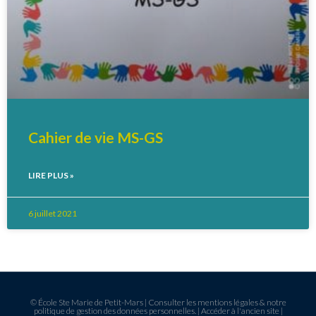
Cahier de vie MS-GS
LIRE PLUS »
6 juillet 2021
© École Ste Marie de Petit-Mars |
Consulter les mentions légales & notre
politique de gestion des données personnelles.
|
Accéder à l'ancien site
|