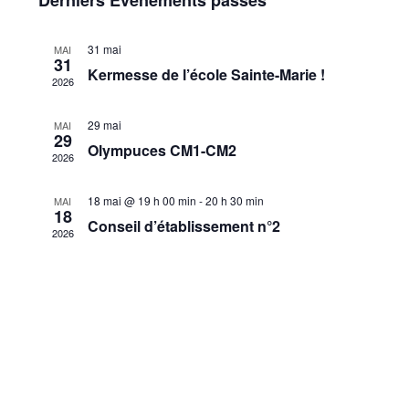
Derniers Évènements passés
s
e
h
é
t
v
e
l
e
r
31 mai
MAI
c
i
e
c
31
Kermesse de l’école Sainte-Marie !
h
2026
g
c
e
h
t
a
29 mai
MAI
i
29
e
t
Olympuces CM1-CM2
o
2026
i
n
r
18 mai @ 19 h 00 min
-
20 h 30 min
MAI
n
o
18
Conseil d’établissement n°2
e
2026
c
n
z
d
u
h
n
e
e
e
v
d
u
a
e
e
t