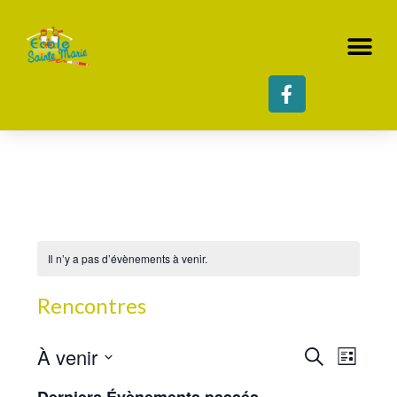
Il n’y a pas d’évènements à venir.
Rencontres
À venir
N
R
R
L
e
i
S
a
c