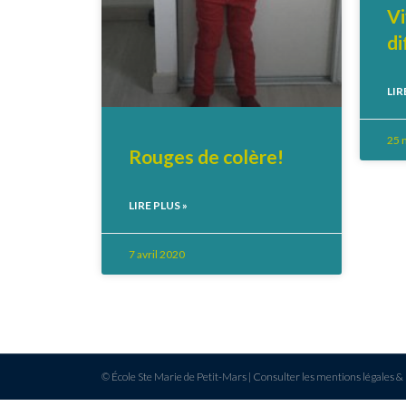
Vi
di
LIR
25 
Rouges de colère!
LIRE PLUS »
7 avril 2020
© École Ste Marie de Petit-Mars |
Consulter les mentions légales & 