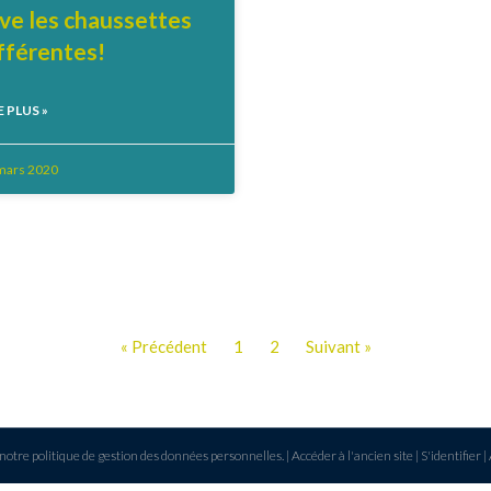
ve les chaussettes
fférentes!
E PLUS »
mars 2020
« Précédent
1
2
Suivant »
notre politique de gestion des données personnelles.
|
Accéder à l'ancien site
|
S'identifier
|