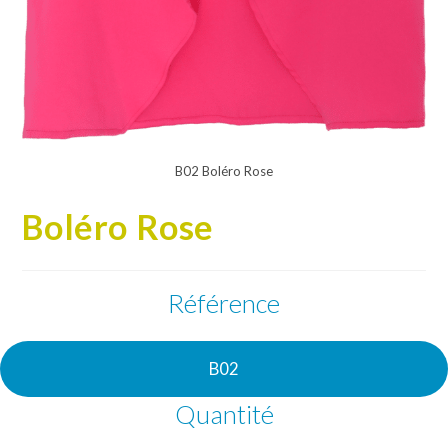
B02 Boléro Rose
Boléro Rose
Référence
B02
Quantité