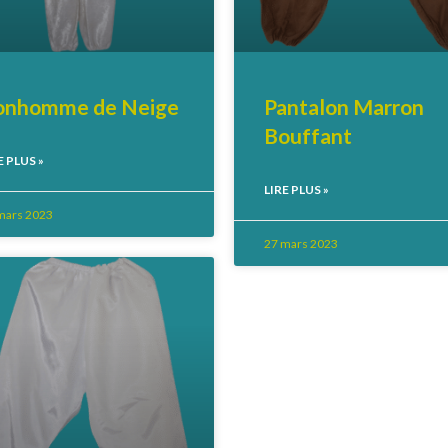
onhomme de Neige
Pantalon Marron
Bouffant
E PLUS »
LIRE PLUS »
mars 2023
27 mars 2023