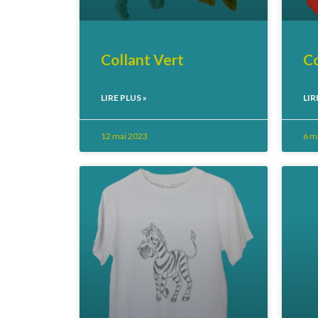
Collant Vert
C
LIRE PLUS »
LIR
12 mai 2023
6 m