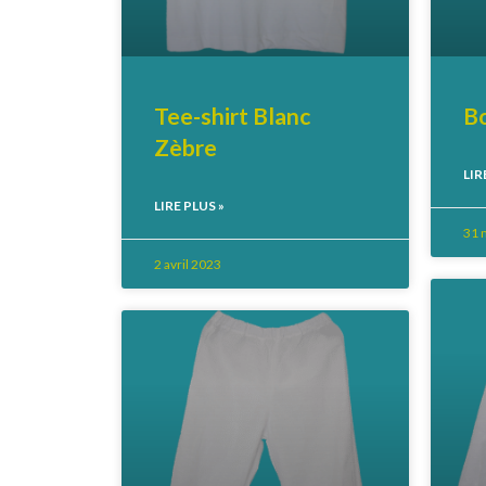
Tee-shirt Blanc
B
Zèbre
LIR
LIRE PLUS »
31 
2 avril 2023