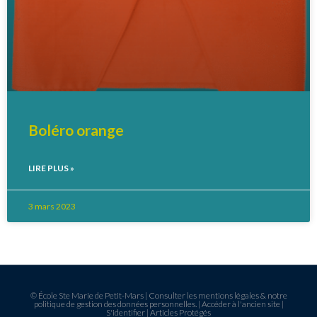
Boléro orange
LIRE PLUS »
3 mars 2023
© École Ste Marie de Petit-Mars |
Consulter les mentions légales & notre
politique de gestion des données personnelles.
|
Accéder à l'ancien site
|
S'identifier
|
Articles Protégés