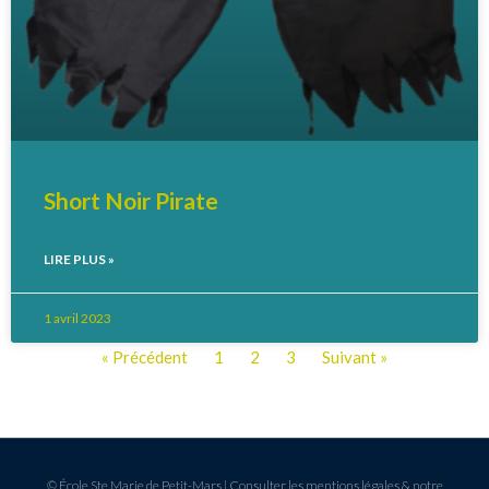
Short Noir Pirate
LIRE PLUS »
1 avril 2023
« Précédent
1
2
3
Suivant »
© École Ste Marie de Petit-Mars |
Consulter les mentions légales & notre