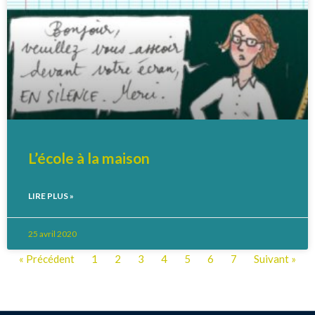
L’école à la maison
LIRE PLUS »
25 avril 2020
« Précédent
1
2
3
4
5
6
7
Suivant »